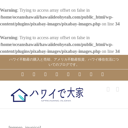
Warning
: Trying to access array offset on false in
/home/oceanshawaii/hawaiideohyeah.com/public_html/wp-
content/plugins/pixabay-images/pixabay-images.php
on line
34
Warning
: Trying to access array offset on false in
/home/oceanshawaii/hawaiideohyeah.com/public_html/wp-
content/plugins/pixabay-images/pixabay-images.php
on line
34
Skip
ハワイ不動産の購入と売却、アメリカ不動産投資、ハワイ移住生活につ
to
いてのブログです。
content
YouTube
Facebook
Instagram
LinkedIn
Skype
Pinterest
Tumblr
X
[pmpro_invoice]