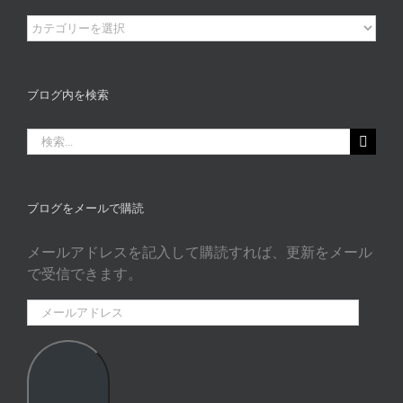
ブ
ロ
グ
カ
ブログ内を検索
タ
ゴ
検
リ
索
ー
…
ブログをメールで購読
メールアドレスを記入して購読すれば、更新をメール
で受信できます。
メ
ー
ル
ア
ド